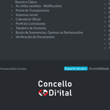
Rexistro Cl@ve
D
As miñas xestións - Notificacións
X
Portal de Transparencia
P
Impresos xerais
Calendario Oficial
Perfil do Contratante
Taboleiro de Anuncios
Buzón de Suxerencias, Queixas ou Reclamacións
V
Verificación de Documentos
O
Soporte técnico
Accesibilidade
Provincial da Coruña
-