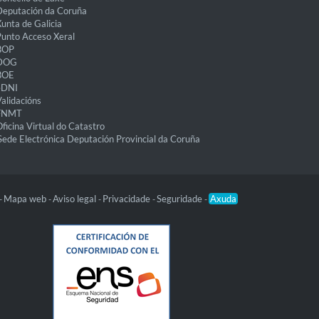
eputación da Coruña
unta de Galicia
unto Acceso Xeral
BOP
DOG
BOE
eDNI
alidacións
FNMT
ficina Virtual do Catastro
Sede Electrónica Deputación Provincial da Coruña
Mapa web
Aviso legal
Privacidade
Seguridade
Axuda
-
-
-
-
-