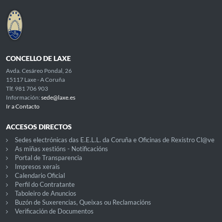
CONCELLO DE LAXE
Avda. Cesáreo Pondal, 26
15117 Laxe - A Coruña
Tlf. 981 706 903
Información:
sede@laxe.es
Ir a Contacto
ACCESOS DIRECTOS
Sedes electrónicas das E.E.L.L. da Coruña e Oficinas de Rexistro Cl@ve
As miñas xestións - Notificacións
Portal de Transparencia
Impresos xerais
Calendario Oficial
Perfil do Contratante
Taboleiro de Anuncios
Buzón de Suxerencias, Queixas ou Reclamacións
Verificación de Documentos