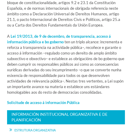
bloque de constitucionalidade, artigos 9.2 e 23.1 da Constitución
Española, e de normas internacionais de obrigada referencia neste
ámbito como a Declaración Universal de Dereitos Humanos, artigo
21.1, o pacto Internacional de Dereitos Civís e Políticos, artigo 25.a
ou a Carta dos Dereitos Fundamentais da Unión Europea.
A
Lei 19/2013, de 9 de decembro, de transparencia, acceso á
información pública e bo goberno
ten un triplo alcance: incrementa e
reforza a transparencia na actividade pública–, recoñece e garante o
acceso á información –regulado como un dereito de amplo ámbito
subxectivo e obxectivo– e establece as obrigacións de bo goberno que
deben cumprir os responsables públicos así como as consecuencias
xurídicas derivadas do seu incumprimento –o que se converte nunha
esixencia de responsabilidade para todos os que desenvolven
actividades de relevancia pública–. Nestas tres vertentes, a Lei supón
un importante avance na materia e establece uns estándares
homologables aos do resto de democracias consolidadas.
Solicitude de acceso á información Pública
INFORMACIÓN INSTITUCIONAL ORGANIZATIVA E DE
PLANIFICACIÓN
ESTRUTURA ORGANIZATIVA