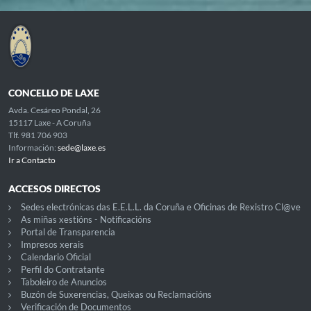
CONCELLO DE LAXE
Avda. Cesáreo Pondal, 26
15117 Laxe - A Coruña
Tlf. 981 706 903
Información:
sede@laxe.es
Ir a Contacto
ACCESOS DIRECTOS
Sedes electrónicas das E.E.L.L. da Coruña e Oficinas de Rexistro Cl@ve
As miñas xestións - Notificacións
Portal de Transparencia
Impresos xerais
Calendario Oficial
Perfil do Contratante
Taboleiro de Anuncios
Buzón de Suxerencias, Queixas ou Reclamacións
Verificación de Documentos