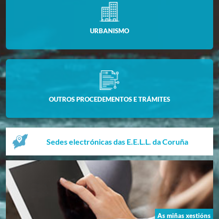
URBANISMO
OUTROS PROCEDEMENTOS E TRÁMITES
Sedes electrónicas das E.E.L.L. da Coruña
As miñas xestións