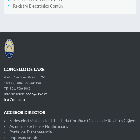
Rexistro Electrónico Común
CONCELLO DE LAXE
Avda. Cesáreo Pondal, 26
15117 Laxe - A Coruña
Tlf. 981 706 903
Información:
sede@laxe.es
Ir a Contacto
ACCESOS DIRECTOS
Sedes electrónicas das E.E.L.L. da Coruña e Oficinas de Rexistro Cl@ve
As miñas xestións - Notificacións
Portal de Transparencia
Impresos xerais