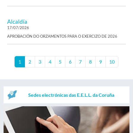
Alcaldía
17/07/2026
APROBACIÓN DO ORZAMENTOS PARA O EXERCIZO DE 2026
1
2
3
4
5
6
7
8
9
10
Sedes electrónicas das E.E.L.L. da Coruña