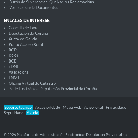
Buzón de Suxerencias, Queixas ou Reclamacións
Verificación de Documentos
ENLACES DE INTERESE
Concello de Laxe
Deputación da Coruña
Xunta de Galicia
Punto Acceso Xeral
BOP
DOG
BOE
eDNI
Validacións
FNMT
Oficina Virtual do Catastro
Sede Electrónica Deputación Provincial da Coruña
Soporte técnico
Accesibilidade
Mapa web
Aviso legal
Privacidade
-
-
-
-
-
Seguridade
Axuda
-
© 2026 Plataforma de Administración Electrónica · Deputación Provincial da