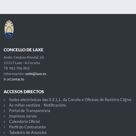
CONCELLO DE LAXE
Avda. Cesáreo Pondal, 26
15117 Laxe - A Coruña
Tlf. 981 706 903
Información:
sede@laxe.es
Ir a Contacto
ACCESOS DIRECTOS
Sedes electrónicas das E.E.L.L. da Coruña e Oficinas de Rexistro Cl@ve
As miñas xestións - Notificacións
Portal de Transparencia
Impresos xerais
Calendario Oficial
Perfil do Contratante
Taboleiro de Anuncios