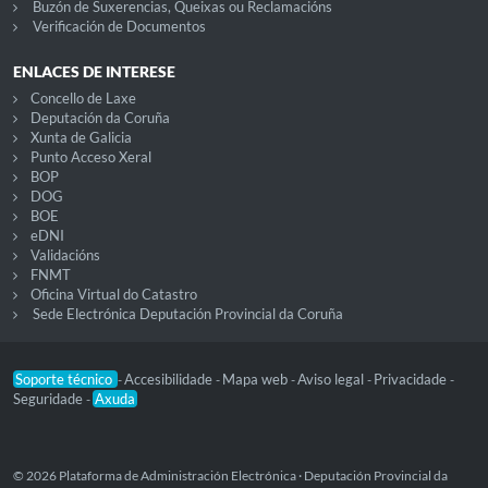
Buzón de Suxerencias, Queixas ou Reclamacións
Verificación de Documentos
ENLACES DE INTERESE
Concello de Laxe
Deputación da Coruña
Xunta de Galicia
Punto Acceso Xeral
BOP
DOG
BOE
eDNI
Validacións
FNMT
Oficina Virtual do Catastro
Sede Electrónica Deputación Provincial da Coruña
Soporte técnico
Accesibilidade
Mapa web
Aviso legal
Privacidade
-
-
-
-
-
Seguridade
Axuda
-
© 2026 Plataforma de Administración Electrónica · Deputación Provincial da