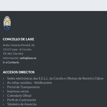
CONCELLO DE LAXE
Avda. Cesáreo Pondal, 26
15117 Laxe - A Coruña
Tlf. 981 706 903
Información:
sede@laxe.es
Ir a Contacto
ACCESOS DIRECTOS
Sedes electrónicas das E.E.L.L. da Coruña e Oficinas de Rexistro Cl@ve
As miñas xestións - Notificacións
Portal de Transparencia
Impresos xerais
Calendario Oficial
Perfil do Contratante
Taboleiro de Anuncios