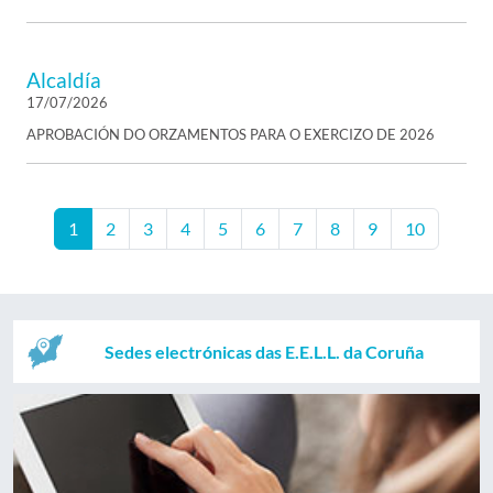
Alcaldía
17/07/2026
APROBACIÓN DO ORZAMENTOS PARA O EXERCIZO DE 2026
1
2
3
4
5
6
7
8
9
10
Sedes electrónicas das E.E.L.L. da Coruña