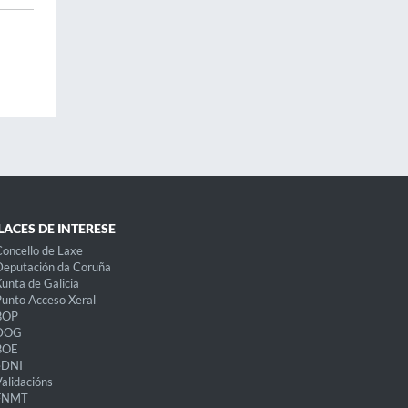
LACES DE INTERESE
oncello de Laxe
eputación da Coruña
unta de Galicia
unto Acceso Xeral
BOP
DOG
BOE
eDNI
alidacións
FNMT