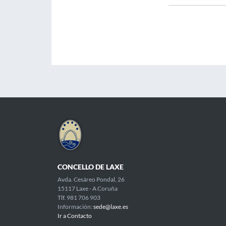
CONCELLO DE LAXE
Avda. Cesáreo Pondal, 26
15117 Laxe - A Coruña
Tlf. 981 706 903
Información:
sede@laxe.es
Ir a Contacto