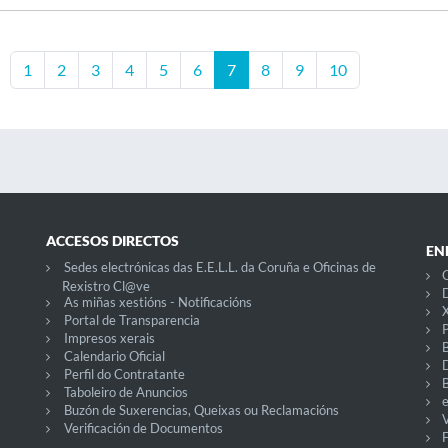
1
2
3
4
5
6
7
8
9
10
ACCESOS DIRECTOS
EN
Sedes electrónicas das E.E.L.L. da Coruña e Oficinas de
C
Rexistro Cl@ve
D
As miñas xestións - Notificacións
X
Portal de Transparencia
P
Impresos xerais
Calendario Oficial
Perfil do Contratante
Taboleiro de Anuncios
Buzón de Suxerencias, Queixas ou Reclamacións
V
Verificación de Documentos