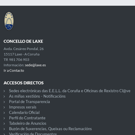
CONCELLO DE LAXE
Avda. Cesáreo Pondal, 26
15117 Laxe - A Coruña
Tlf. 981 706 903
Información:
sede@laxe.es
Ir a Contacto
ACCESOS DIRECTOS
Sedes electrónicas das E.E.L.L. da Coruña e Oficinas de Rexistro Cl@ve
As miñas xestións - Notificacións
Portal de Transparencia
Impresos xerais
Calendario Oficial
Perfil do Contratante
Taboleiro de Anuncios
Buzón de Suxerencias, Queixas ou Reclamacións
Verificación de Documentos