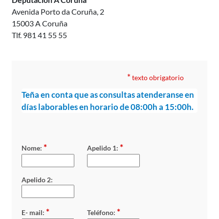
Avenida Porto da Coruña, 2
15003 A Coruña
Tlf. 981 41 55 55
*
texto obrigatorio
Teña en conta que as consultas atenderanse en
días laborables en horario de 08:00h a 15:00h.
*
*
Nome:
Apelido 1:
Apelido 2:
*
*
E- mail:
Teléfono: