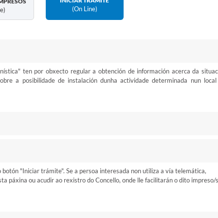
INICIAR TRÁMITE
MPRESOS
(on Line)
ne)
ística" ten por obxecto regular a obtención de información acerca da situac
sobre a posibilidade de instalación dunha actividade determinada nun local
otón "Iniciar trámite". Se a persoa interesada non utiliza a vía telemática,
 páxina ou acudir ao rexistro do Concello, onde lle facilitarán o dito impreso/