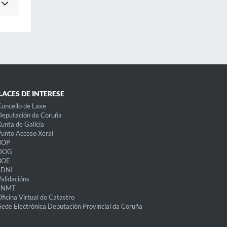
LACES DE INTERESE
oncello de Laxe
eputación da Coruña
unta de Galicia
unto Acceso Xeral
BOP
DOG
BOE
eDNI
alidacións
FNMT
ficina Virtual do Catastro
Sede Electrónica Deputación Provincial da Coruña