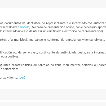
dos documentos de identidade do representante e o interesado coa autorizac
presentalo (ver
modelo
). No caso de presentación online, non é necesario aporta
 interesado no caso de utilizar un certificado electrónico de representación).
cartografía municipal, marcando o contorno da parcela ou vivenda obxecto
dificación ou, de ser o caso, xustificante da antigüidade desta, se a informac
, ou a posibles.
seguintes casos: edificios ou parcelas na zona monumental, edificios ou parce
n edificacións.
nanza vixente.
(ver)