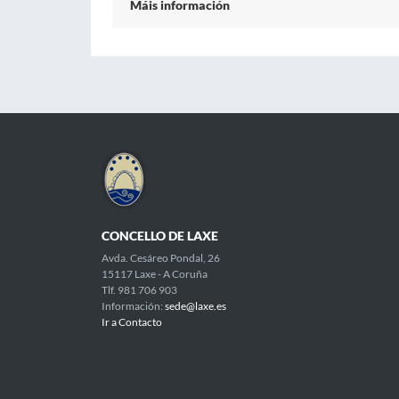
Máis información
CONCELLO DE LAXE
Avda. Cesáreo Pondal, 26
15117 Laxe - A Coruña
Tlf. 981 706 903
Información:
sede@laxe.es
Ir a Contacto