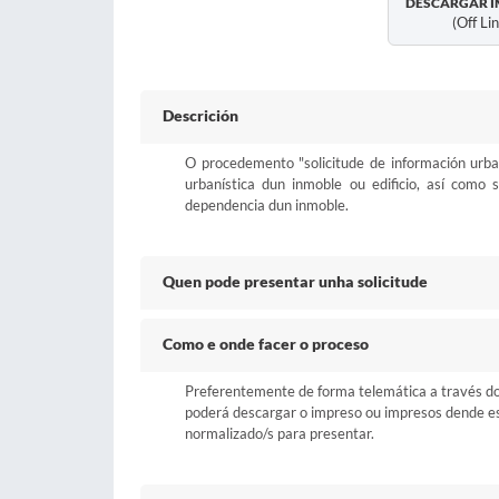
DESCARGAR I
(off Li
Descrición
O procedemento "solicitude de información urban
urbanística dun inmoble ou edificio, así como 
dependencia dun inmoble.
Quen pode presentar unha solicitude
Como e onde facer o proceso
Preferentemente de forma telemática a través do b
poderá descargar o impreso ou impresos dende esta
normalizado/s para presentar.