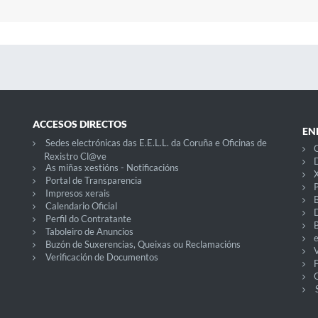
ACCESOS DIRECTOS
EN
Sedes electrónicas das E.E.L.L. da Coruña e Oficinas de
C
Rexistro Cl@ve
D
As miñas xestións - Notificacións
X
Portal de Transparencia
P
Impresos xerais
Calendario Oficial
Perfil do Contratante
Taboleiro de Anuncios
Buzón de Suxerencias, Queixas ou Reclamacións
V
Verificación de Documentos
O