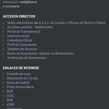
Información:
sede@laxe.es
Ir a Contacto
ACCESOS DIRECTOS
Sedes electrónicas das E.E.L.L. da Coruña e Oficinas de Rexistro Cl@ve
As miñas xestións - Notificacións
Portal de Transparencia
Impresos xerais
Calendario Oficial
Perfil do Contratante
Taboleiro de Anuncios
Buzón de Suxerencias, Queixas ou Reclamacións
Verificación de Documentos
ENLACES DE INTERESE
Concello de Laxe
Deputación da Coruña
Xunta de Galicia
Punto Acceso Xeral
BOP
DOG
BOE
eDNI
Validacións