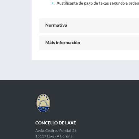
Xustificante de pago de taxas segundo a orde
Normativa
Máis información
CONCELLO DE LAXE
Avda. Cesáreo Pondal, 26
15117 Laxe - A Coruña