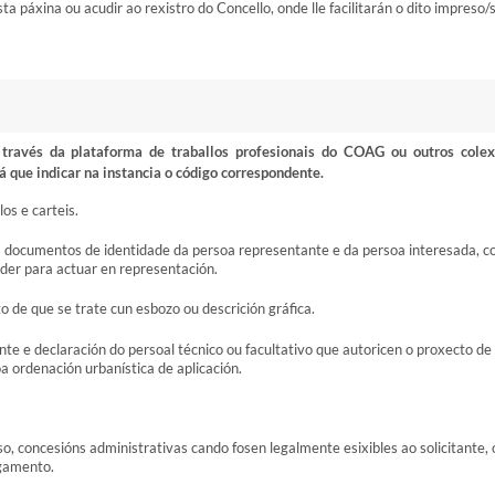
 páxina ou acudir ao rexistro do Concello, onde lle facilitarán o dito impreso/
ravés da plataforma de traballos profesionais do COAG ou outros colex
á que indicar na instancia o código correspondente.
os e carteis.
s documentos de identidade da persoa representante e da persoa interesada, c
oder para actuar en representación.
to de que se trate cun esbozo ou descrición gráfica.
nte e declaración do persoal técnico ou facultativo que autoricen o proxecto de
 ordenación urbanística de aplicación.
so, concesións administrativas cando fosen legalmente esixibles ao solicitante, 
rgamento.