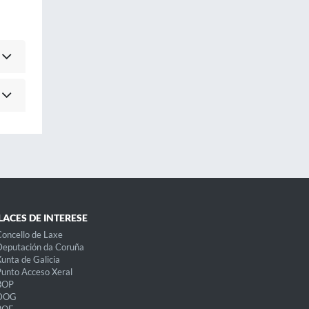
LACES DE INTERESE
oncello de Laxe
eputación da Coruña
unta de Galicia
unto Acceso Xeral
BOP
DOG