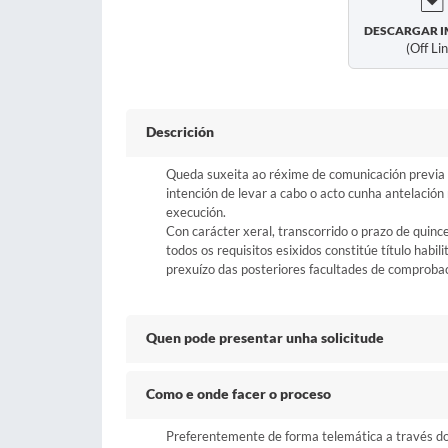
DESCARGAR I
(off Li
Descrición
Queda suxeita ao réxime de comunicación previa a
intención de levar a cabo o acto cunha antelació
execución.
Con carácter xeral, transcorrido o prazo de quinc
todos os requisitos esixidos constitúe título habil
prexuízo das posteriores facultades de comprobaci
Quen pode presentar unha solicitude
Como e onde facer o proceso
Preferentemente de forma telemática a través do b