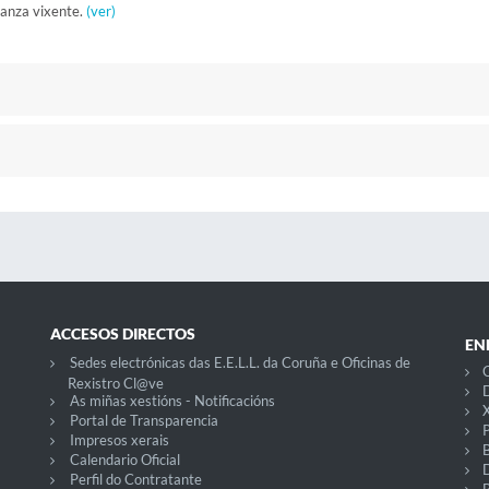
nanza vixente.
(ver)
ACCESOS DIRECTOS
EN
Sedes electrónicas das E.E.L.L. da Coruña e Oficinas de
C
Rexistro Cl@ve
D
As miñas xestións - Notificacións
X
Portal de Transparencia
P
Impresos xerais
Calendario Oficial
Perfil do Contratante