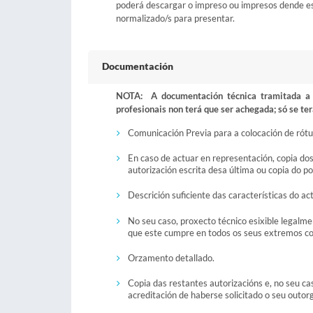
poderá descargar o impreso ou impresos dende esta
normalizado/s para presentar.
Documentación
NOTA: A documentación técnica tramitada a t
profesionais non terá que ser achegada; só se ter
Comunicación Previa para a colocación de rótul
En caso de actuar en representación, copia do
autorización escrita desa última ou copia do p
Descrición suficiente das características do ac
No seu caso, proxecto técnico esixible legalme
que este cumpre en todos os seus extremos coa
Orzamento detallado.
Copia das restantes autorizacións e, no seu ca
acreditación de haberse solicitado o seu outo