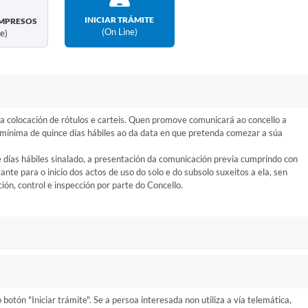
INICIAR TRÁMITE
MPRESOS
(on Line)
ne)
 colocación de rótulos e carteis. Quen promove comunicará ao concello a
n mínima de quince días hábiles ao da data en que pretenda comezar a súa
e días hábiles sinalado, a presentación da comunicación previa cumprindo con
itante para o inicio dos actos de uso do solo e do subsolo suxeitos a ela, sen
ón, control e inspección por parte do Concello.
otón "Iniciar trámite". Se a persoa interesada non utiliza a vía telemática,