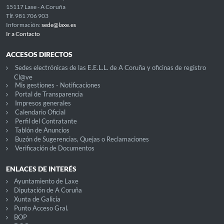
15117 Laxe - A Coruña
Tlf. 981 706 903
Información:
sede@laxe.es
Ir a Contacto
ACCESOS DIRECTOS
Sedes electrónicas de las E.E.L.L. de A Coruña y oficinas de registro
Cl@ve
Mis gestiones - Notificaciones
Portal de Transparencia
Impresos generales
Calendario Oficial
Perfil del Contratante
Tablón de Anuncios
Buzón de Sugerencias, Quejas o Reclamaciones
Verificación de Documentos
ENLACES DE INTERÉS
Ayuntamiento de Laxe
Diputación de A Coruña
Xunta de Galicia
Punto Acceso Gral.
BOP