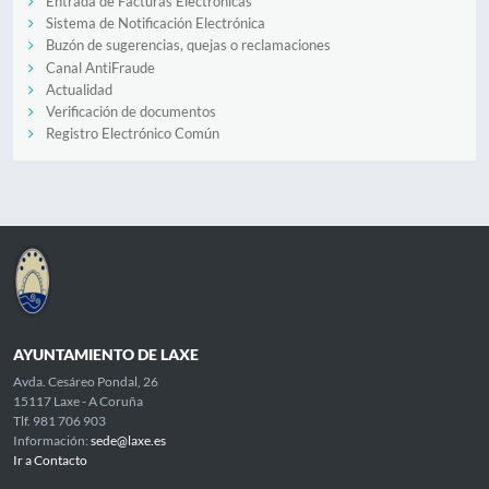
Entrada de Facturas Electrónicas
Sistema de Notificación Electrónica
Buzón de sugerencias, quejas o reclamaciones
Canal AntiFraude
Actualidad
Verificación de documentos
Registro Electrónico Común
AYUNTAMIENTO DE LAXE
Avda. Cesáreo Pondal, 26
15117 Laxe - A Coruña
Tlf. 981 706 903
Información:
sede@laxe.es
Ir a Contacto