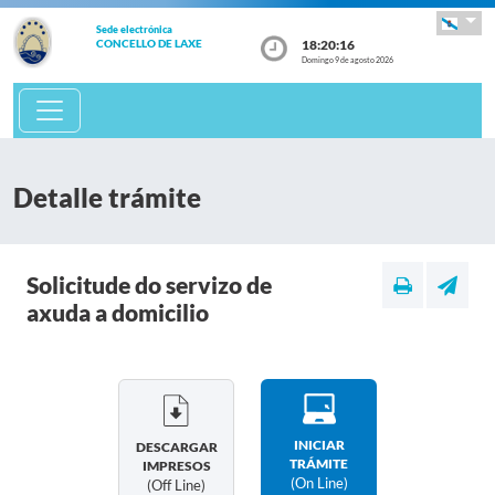
Sede electrónica
18:20:16
CONCELLO DE LAXE
Domingo 9 de agosto 2026
Detalle trámite
Solicitude do servizo de
axuda a domicilio
INICIAR
DESCARGAR
TRÁMITE
IMPRESOS
(on Line)
(off Line)