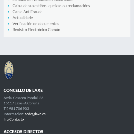
Caixa de suxestións, queixas ou reclamacións
Canle AntiFraude
Actualidade
Verificación de documentos
Rexistro Electrónico Común
CONCELLO DE LAXE
Avda. Cesáreo Pondal, 26
15117 Laxe - A Coruña
Tlf. 981 706 903
Información:
sede@laxe.es
Ir a Contacto
ACCESOS DIRECTOS