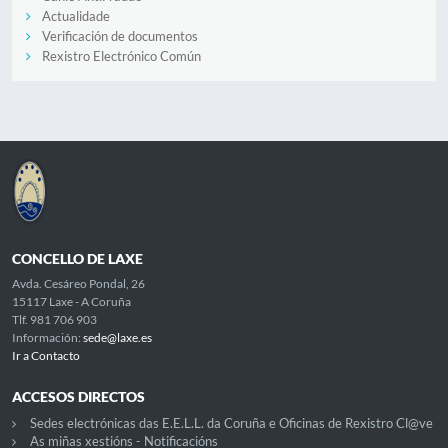
Actualidade
Verificación de documentos
Rexistro Electrónico Común
CONCELLO DE LAXE
Avda. Cesáreo Pondal, 26
15117 Laxe - A Coruña
Tlf. 981 706 903
Información:
sede@laxe.es
Ir a Contacto
ACCESOS DIRECTOS
Sedes electrónicas das E.E.L.L. da Coruña e Oficinas de Rexistro Cl@ve
As miñas xestións - Notificacións