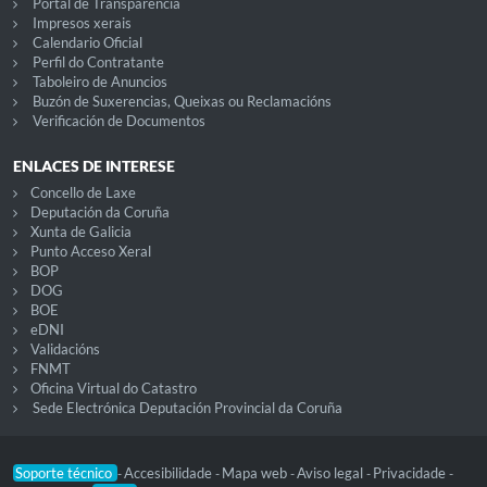
Portal de Transparencia
Impresos xerais
Calendario Oficial
Perfil do Contratante
Taboleiro de Anuncios
Buzón de Suxerencias, Queixas ou Reclamacións
Verificación de Documentos
ENLACES DE INTERESE
Concello de Laxe
Deputación da Coruña
Xunta de Galicia
Punto Acceso Xeral
BOP
DOG
BOE
eDNI
Validacións
FNMT
Oficina Virtual do Catastro
Sede Electrónica Deputación Provincial da Coruña
Soporte técnico
Accesibilidade
Mapa web
Aviso legal
Privacidade
-
-
-
-
-