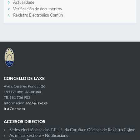
Actualidade
Verificación de documentos
Rexistro Electrónico Común
CONCELLO DE LAXE
Avda. Cesáreo Pondal, 26
15117 Laxe - A Coruña
Tlf. 981 706 903
Información:
sede@laxe.es
Ir a Contacto
ACCESOS DIRECTOS
Sedes electrónicas das E.E.L.L. da Coruña e Oficinas de Rexistro Cl@ve
As miñas xestións - Notificacións