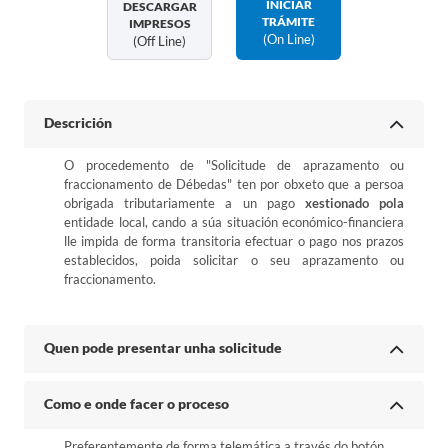
INICIAR
DESCARGAR
TRÁMITE
IMPRESOS
(on Line)
(off Line)
Descrición
O procedemento de "Solicitude de aprazamento ou
fraccionamento de Débedas" ten por obxeto que a persoa
obrigada tributariamente a un pago
xestionado pola
entidade local, cando a súa situación económico-financiera
lle impida de forma transitoria efectuar o pago nos prazos
establecidos, poida solicitar o seu aprazamento ou
fraccionamento.
Quen pode presentar unha solicitude
Como e onde facer o proceso
Preferentemente de forma telemática a través do botón