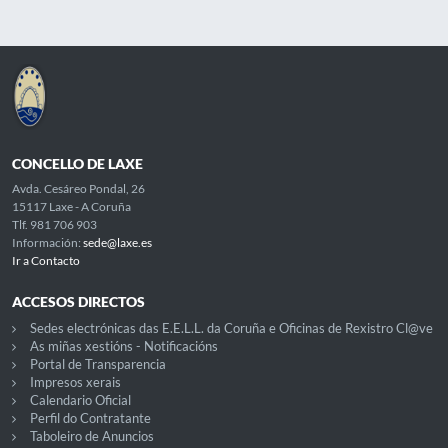
CONCELLO DE LAXE
Avda. Cesáreo Pondal, 26
15117 Laxe - A Coruña
Tlf. 981 706 903
Información:
sede@laxe.es
Ir a Contacto
ACCESOS DIRECTOS
Sedes electrónicas das E.E.L.L. da Coruña e Oficinas de Rexistro Cl@ve
As miñas xestións - Notificacións
Portal de Transparencia
Impresos xerais
Calendario Oficial
Perfil do Contratante
Taboleiro de Anuncios