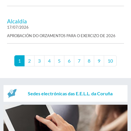
Alcaldía
17/07/2026
APROBACIÓN DO ORZAMENTOS PARA O EXERCIZO DE 2026
1
2
3
4
5
6
7
8
9
10
Sedes electrónicas das E.E.L.L. da Coruña