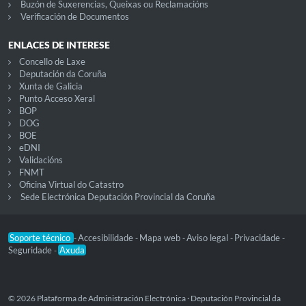
Buzón de Suxerencias, Queixas ou Reclamacións
Verificación de Documentos
ENLACES DE INTERESE
Concello de Laxe
Deputación da Coruña
Xunta de Galicia
Punto Acceso Xeral
BOP
DOG
BOE
eDNI
Validacións
FNMT
Oficina Virtual do Catastro
Sede Electrónica Deputación Provincial da Coruña
Soporte técnico
Accesibilidade
Mapa web
Aviso legal
Privacidade
-
-
-
-
-
Seguridade
Axuda
-
© 2026 Plataforma de Administración Electrónica · Deputación Provincial da