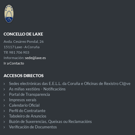
CONCELLO DE LAXE
Avda. Cesáreo Pondal, 26
15117 Laxe - A Coruña
Tlf. 981 706 903
Información:
sede@laxe.es
Ir a Contacto
ACCESOS DIRECTOS
Sedes electrónicas das E.E.L.L. da Coruña e Oficinas de Rexistro Cl@ve
As miñas xestións - Notificacións
Portal de Transparencia
Impresos xerais
Calendario Oficial
Perfil do Contratante
Taboleiro de Anuncios
Buzón de Suxerencias, Queixas ou Reclamacións
Verificación de Documentos