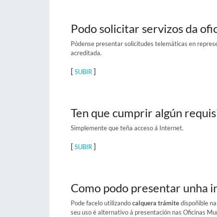
Podo solicitar servizos da of
Pódense presentar solicitudes telemáticas en repres
acreditada.
[
]
SUBIR
Ten que cumprir algún requi
Simplemente que teña acceso á Internet.
[
]
SUBIR
Como podo presentar unha ins
Pode facelo utilizando
calquera trámite
dispoñible n
seu uso é alternativo á presentación nas Oficinas Mun