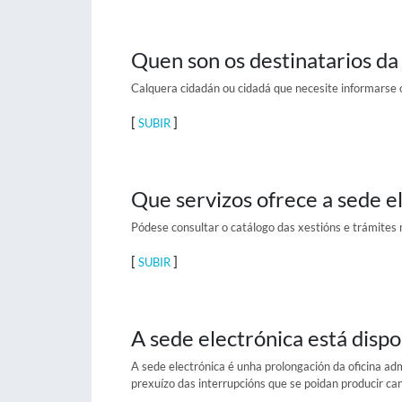
Quen son os destinatarios da
Calquera cidadán ou cidadá que necesite informarse o
[
]
SUBIR
Que servizos ofrece a sede e
Pódese consultar o catálogo das xestións e trámites m
[
]
SUBIR
A sede electrónica está dispo
A sede electrónica é unha prolongación da oficina adm
prexuízo das interrupcións que se poidan producir ca