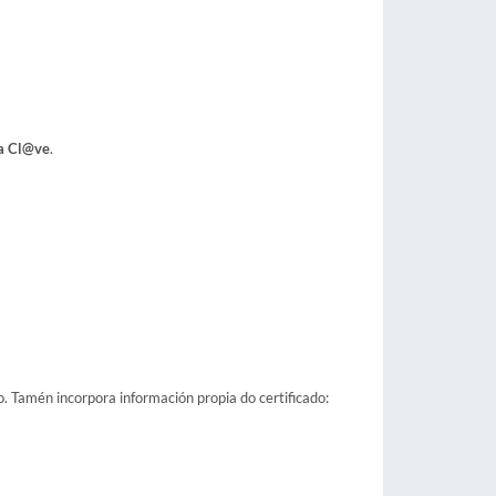
a Cl@ve
.
o. Tamén incorpora información propia do certificado: