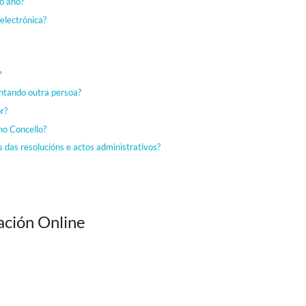
do ano?
electrónica?
?
sentando outra persoa?
r?
no Concello?
 das resolucións e actos administrativos?
ación Online