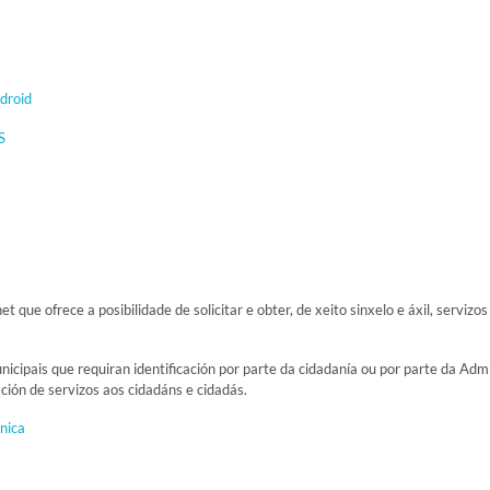
droid
S
t que ofrece a posibilidade de solicitar e obter, de xeito sinxelo e áxil, servi
icipais que requiran identificación por parte da cidadanía ou por parte da Adm
ación de servizos aos cidadáns e cidadás.
nica