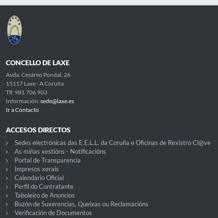
CONCELLO DE LAXE
Avda. Cesáreo Pondal, 26
15117 Laxe - A Coruña
Tlf. 981 706 903
Información:
sede@laxe.es
Ir a Contacto
ACCESOS DIRECTOS
Sedes electrónicas das E.E.L.L. da Coruña e Oficinas de Rexistro Cl@ve
As miñas xestións - Notificacións
Portal de Transparencia
Impresos xerais
Calendario Oficial
Perfil do Contratante
Taboleiro de Anuncios
Buzón de Suxerencias, Queixas ou Reclamacións
Verificación de Documentos