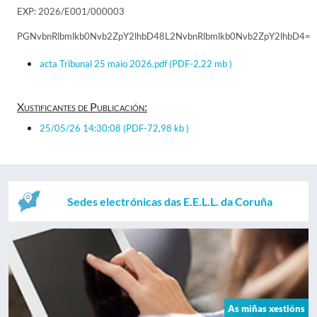
EXP: 2026/E001/000003
PGNvbnRlbmlkb0Nvb2ZpY2lhbD48L2NvbnRlbmlkb0Nvb2ZpY2lhbD4=
acta Tribunal 25 maio 2026.pdf
(PDF-2,22 mb )
Xustificantes de Publicación:
25/05/26 14:30:08
(PDF-72,98 kb )
Sedes electrónicas das E.E.L.L. da Coruña
As miñas xestións