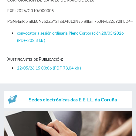
CORPORACIÓN DE DATA 28 DE MAIO DE 2026
EXP: 2026/G010/000005
PGNvbnRlbmlkb0Nvb2ZpY2lhbD48L2NvbnRlbmlkb0Nvb2ZpY2lhbD4=
convocatoria sesión ordinaria Pleno Corporación 28/05/2026
(PDF-202,8 kb )
Xustificantes de Publicación:
22/05/26 15:00:06
(PDF-73,04 kb )
Sedes electrónicas das E.E.L.L. da Coruña