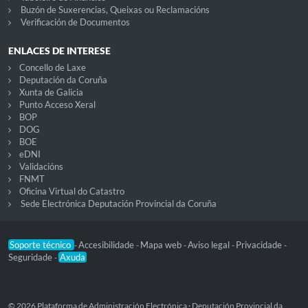
Buzón de Suxerencias, Queixas ou Reclamacións
Verificación de Documentos
ENLACES DE INTERESE
Concello de Laxe
Deputación da Coruña
Xunta de Galicia
Punto Acceso Xeral
BOP
DOG
BOE
eDNI
Validacións
FNMT
Oficina Virtual do Catastro
Sede Electrónica Deputación Provincial da Coruña
Soporte técnico
Accesibilidade
Mapa web
Aviso legal
Privacidade
-
-
-
-
-
Seguridade
Axuda
-
© 2026 Plataforma de Administración Electrónica · Deputación Provincial da