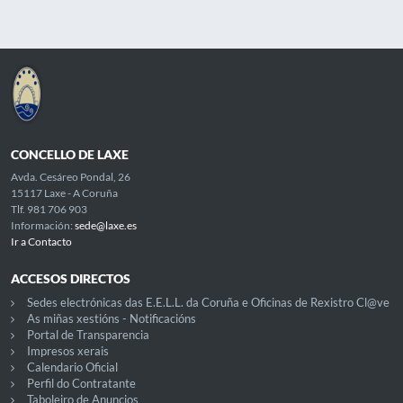
CONCELLO DE LAXE
Avda. Cesáreo Pondal, 26
15117 Laxe - A Coruña
Tlf. 981 706 903
Información:
sede@laxe.es
Ir a Contacto
ACCESOS DIRECTOS
Sedes electrónicas das E.E.L.L. da Coruña e Oficinas de Rexistro Cl@ve
As miñas xestións - Notificacións
Portal de Transparencia
Impresos xerais
Calendario Oficial
Perfil do Contratante
Taboleiro de Anuncios