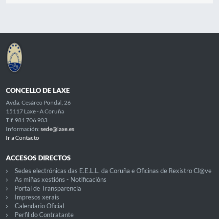
CONCELLO DE LAXE
Avda. Cesáreo Pondal, 26
15117 Laxe - A Coruña
Tlf. 981 706 903
Información:
sede@laxe.es
Ir a Contacto
ACCESOS DIRECTOS
Sedes electrónicas das E.E.L.L. da Coruña e Oficinas de Rexistro Cl@ve
As miñas xestións - Notificacións
Portal de Transparencia
Impresos xerais
Calendario Oficial
Perfil do Contratante