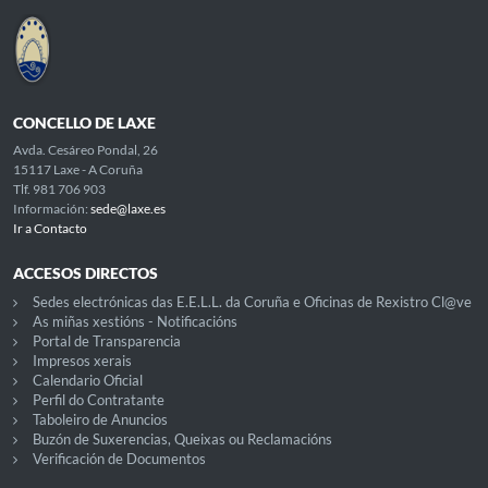
CONCELLO DE LAXE
Avda. Cesáreo Pondal, 26
15117 Laxe - A Coruña
Tlf. 981 706 903
Información:
sede@laxe.es
Ir a Contacto
ACCESOS DIRECTOS
Sedes electrónicas das E.E.L.L. da Coruña e Oficinas de Rexistro Cl@ve
As miñas xestións - Notificacións
Portal de Transparencia
Impresos xerais
Calendario Oficial
Perfil do Contratante
Taboleiro de Anuncios
Buzón de Suxerencias, Queixas ou Reclamacións
Verificación de Documentos