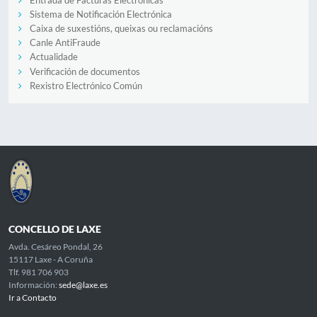
Sistema de Notificación Electrónica
Caixa de suxestións, queixas ou reclamacións
Canle AntiFraude
Actualidade
Verificación de documentos
Rexistro Electrónico Común
CONCELLO DE LAXE
Avda. Cesáreo Pondal, 26
15117 Laxe - A Coruña
Tlf. 981 706 903
Información:
sede@laxe.es
Ir a Contacto