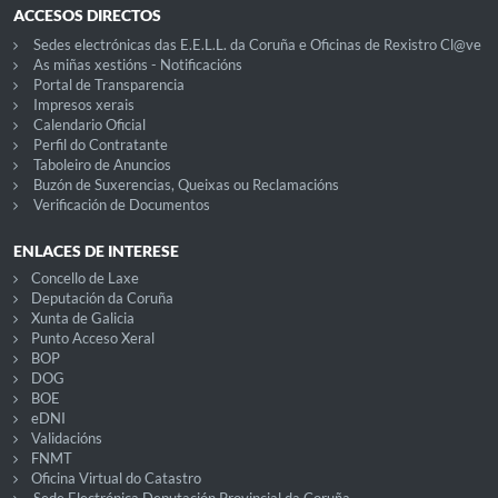
ACCESOS DIRECTOS
Sedes electrónicas das E.E.L.L. da Coruña e Oficinas de Rexistro Cl@ve
As miñas xestións - Notificacións
Portal de Transparencia
Impresos xerais
Calendario Oficial
Perfil do Contratante
Taboleiro de Anuncios
Buzón de Suxerencias, Queixas ou Reclamacións
Verificación de Documentos
ENLACES DE INTERESE
Concello de Laxe
Deputación da Coruña
Xunta de Galicia
Punto Acceso Xeral
BOP
DOG
BOE
eDNI
Validacións
FNMT
Oficina Virtual do Catastro
Sede Electrónica Deputación Provincial da Coruña