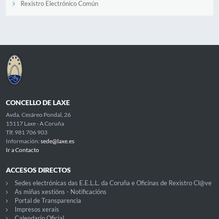
Rexistro Electrónico Común
CONCELLO DE LAXE
Avda. Cesáreo Pondal, 26
15117 Laxe - A Coruña
Tlf. 981 706 903
Información:
sede@laxe.es
Ir a Contacto
ACCESOS DIRECTOS
Sedes electrónicas das E.E.L.L. da Coruña e Oficinas de Rexistro Cl@ve
As miñas xestións - Notificacións
Portal de Transparencia
Impresos xerais
Calendario Oficial