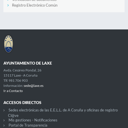
Registro Electrónico Común
AYUNTAMIENTO DE LAXE
Avda. Cesáreo Pondal, 26
15117 Laxe - A Coruña
Tlf. 981 706 903
Información:
sede@laxe.es
Ir a Contacto
ACCESOS DIRECTOS
Sedes electrónicas de las E.E.L.L. de A Coruña y oficinas de registro
Cl@ve
Mis gestiones - Notificaciones
Portal de Transparencia