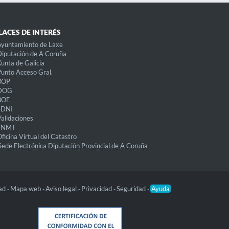
LACES DE INTERÉS
Ayuntamiento de Laxe
iputación de A Coruña
unta de Galicia
unto Acceso Gral.
BOP
DOG
BOE
eDNI
alidaciones
FNMT
ficina Virtual del Catastro
Sede Electrónica Diputación Provincial de A Coruña
dad
Mapa web
Aviso legal
Privacidad
Seguridad
Ayuda
-
-
-
-
-