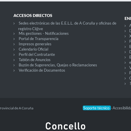
ACCESOS DIRECTOS
EN
Sedes electrónicas de las E.E.L.L. de A Coruña y oficinas de
registro Cl@ve
D
Mis gestiones - Notificaciones
X
Portal de Transparencia
P
Impresos generales
Calendario Oficial
Perfil del Contratante
Tablón de Anuncios
Buzón de Sugerencias, Quejas o Reclamaciones
V
Verificación de Documentos
O
Soporte técnico
Accesibili
Provincial de A Coruña
-