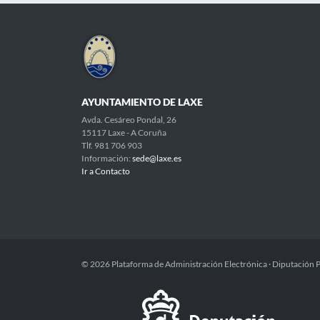
AYUNTAMIENTO DE LAXE
Avda. Cesáreo Pondal, 26
15117 Laxe - A Coruña
Tlf. 981 706 903
Información:
sede@laxe.es
Ir a Contacto
© 2026 Plataforma de Administración Electrónica · Diputación 