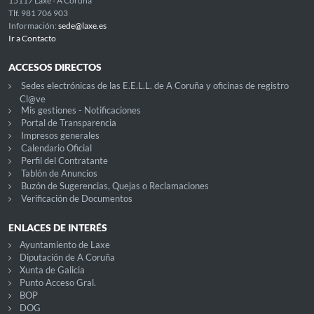
15117 Laxe - A Coruña
Tlf. 981 706 903
Información:
sede@laxe.es
Ir a Contacto
ACCESOS DIRECTOS
Sedes electrónicas de las E.E.L.L. de A Coruña y oficinas de registro
Cl@ve
Mis gestiones - Notificaciones
Portal de Transparencia
Impresos generales
Calendario Oficial
Perfil del Contratante
Tablón de Anuncios
Buzón de Sugerencias, Quejas o Reclamaciones
Verificación de Documentos
ENLACES DE INTERÉS
Ayuntamiento de Laxe
Diputación de A Coruña
Xunta de Galicia
Punto Acceso Gral.
BOP
DOG