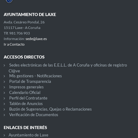
AYUNTAMIENTO DE LAXE
Avda. Cesáreo Pondal, 26
15117 Laxe - A Coruña
Tlf. 981 706 903
Información:
sede@laxe.es
Ir a Contacto
ACCESOS DIRECTOS
Sedes electrónicas de las E.E.L.L. de A Coruña y oficinas de registro
Cl@ve
Mis gestiones - Notificaciones
Portal de Transparencia
Impresos generales
Calendario Oficial
Perfil del Contratante
Tablón de Anuncios
Buzón de Sugerencias, Quejas o Reclamaciones
Verificación de Documentos
ENLACES DE INTERÉS
Ayuntamiento de Laxe