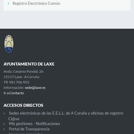
Registro Electrónico Común
AYUNTAMIENTO DE LAXE
Avda. Cesáreo Pondal, 26
15117 Laxe - A Coruña
Tlf. 981 706 903
Información:
sede@laxe.es
Ir a Contacto
ACCESOS DIRECTOS
Sedes electrónicas de las E.E.L.L. de A Coruña y oficinas de registro
Cl@ve
Mis gestiones - Notificaciones
Portal de Transparencia