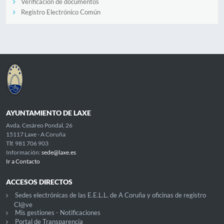
Verificación de documentos
Registro Electrónico Común
AYUNTAMIENTO DE LAXE
Avda. Cesáreo Pondal, 26
15117 Laxe - A Coruña
Tlf. 981 706 903
Información:
sede@laxe.es
Ir a Contacto
ACCESOS DIRECTOS
Sedes electrónicas de las E.E.L.L. de A Coruña y oficinas de registro
Cl@ve
Mis gestiones - Notificaciones
Portal de Transparencia