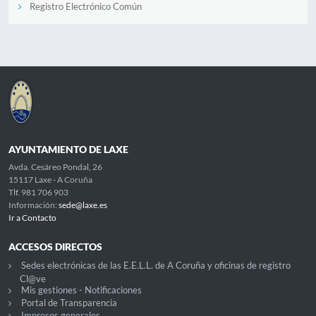
Registro Electrónico Común
AYUNTAMIENTO DE LAXE
Avda. Cesáreo Pondal, 26
15117 Laxe - A Coruña
Tlf. 981 706 903
Información:
sede@laxe.es
Ir a Contacto
ACCESOS DIRECTOS
Sedes electrónicas de las E.E.L.L. de A Coruña y oficinas de registro
Cl@ve
Mis gestiones - Notificaciones
Portal de Transparencia
Impresos generales