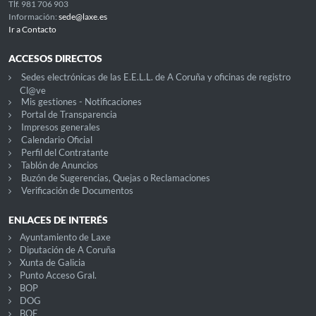
Tlf. 981 706 903
Información:
sede@laxe.es
Ir a Contacto
ACCESOS DIRECTOS
Sedes electrónicas de las E.E.L.L. de A Coruña y oficinas de registro
Cl@ve
Mis gestiones - Notificaciones
Portal de Transparencia
Impresos generales
Calendario Oficial
Perfil del Contratante
Tablón de Anuncios
Buzón de Sugerencias, Quejas o Reclamaciones
Verificación de Documentos
ENLACES DE INTERÉS
Ayuntamiento de Laxe
Diputación de A Coruña
Xunta de Galicia
Punto Acceso Gral.
BOP
DOG
BOE