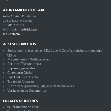
AYUNTAMIENTO DE LAXE
Avda. Cesáreo Pondal, 26
15117 Laxe - A Coruña
Tlf. 981 706 903
Información:
sede@laxe.es
Ir a Contacto
ACCESOS DIRECTOS
Sedes electrónicas de las E.E.L.L. de A Coruña y oficinas de registro
Cl@ve
Mis gestiones - Notificaciones
Portal de Transparencia
Impresos generales
Calendario Oficial
Perfil del Contratante
Tablón de Anuncios
Buzón de Sugerencias, Quejas o Reclamaciones
Verificación de Documentos
ENLACES DE INTERÉS
Ayuntamiento de Laxe