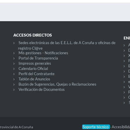
ACCESOS DIRECTOS
EN
Sedes electrónicas de las E.E.L.L. de A Coruña y oficinas de
registro Cl@ve
D
Mis gestiones - Notificaciones
X
Portal de Transparencia
P
Impresos generales
Calendario Oficial
Perfil del Contratante
Tablón de Anuncios
Buzón de Sugerencias, Quejas o Reclamaciones
V
Verificación de Documentos
O
Soporte técnico
Accesibili
Provincial de A Coruña
-