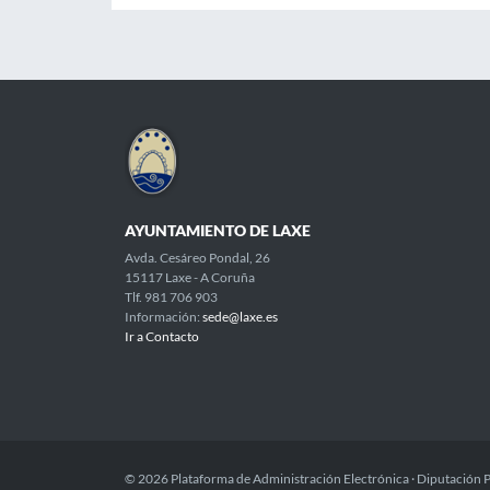
AYUNTAMIENTO DE LAXE
Avda. Cesáreo Pondal, 26
15117 Laxe - A Coruña
Tlf. 981 706 903
Información:
sede@laxe.es
Ir a Contacto
© 2026 Plataforma de Administración Electrónica · Diputación 