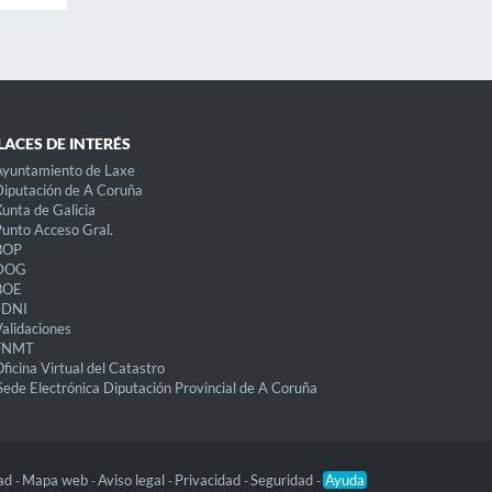
LACES DE INTERÉS
Ayuntamiento de Laxe
iputación de A Coruña
unta de Galicia
unto Acceso Gral.
BOP
DOG
BOE
eDNI
alidaciones
FNMT
ficina Virtual del Catastro
Sede Electrónica Diputación Provincial de A Coruña
dad
Mapa web
Aviso legal
Privacidad
Seguridad
Ayuda
-
-
-
-
-