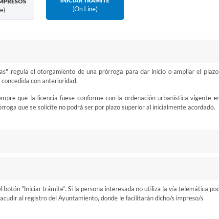
INICIAR TRÁMITE
MPRESOS
(on Line)
ne)
as" regula el otorgamiento de una prórroga para dar inicio o ampliar el plazo
 concedida con anterioridad.
mpre que la licencia fuese conforme con la ordenación urbanística vigente en
roga que se solicite no podrá ser por plazo superior al inicialmente acordado.
otón "Iniciar trámite". Si la persona interesada no utiliza la vía telemática po
cudir al registro del Ayuntamiento, donde le facilitarán dicho/s impreso/s