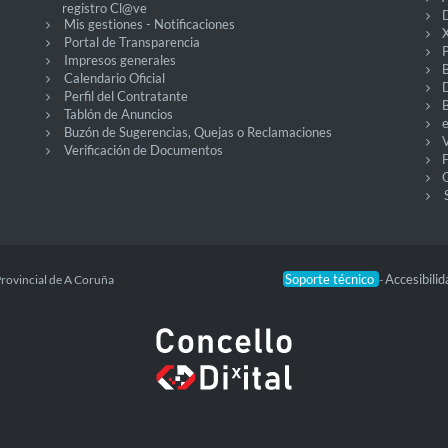
registro Cl@ve
D
Mis gestiones - Notificaciones
X
Portal de Transparencia
P
Impresos generales
Calendario Oficial
Perfil del Contratante
Tablón de Anuncios
Buzón de Sugerencias, Quejas o Reclamaciones
V
Verificación de Documentos
O
Soporte técnico
Accesibili
Provincial de A Coruña
-