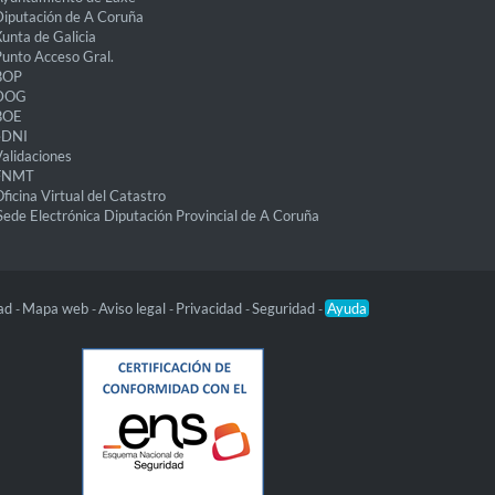
iputación de A Coruña
unta de Galicia
unto Acceso Gral.
BOP
DOG
BOE
eDNI
alidaciones
FNMT
ficina Virtual del Catastro
Sede Electrónica Diputación Provincial de A Coruña
dad
Mapa web
Aviso legal
Privacidad
Seguridad
Ayuda
-
-
-
-
-