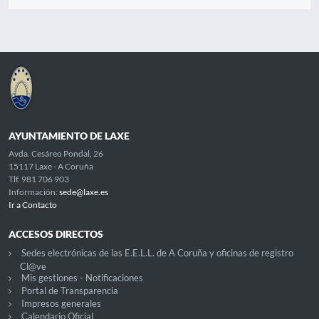
AYUNTAMIENTO DE LAXE
Avda. Cesáreo Pondal, 26
15117 Laxe - A Coruña
Tlf. 981 706 903
Información:
sede@laxe.es
Ir a Contacto
ACCESOS DIRECTOS
Sedes electrónicas de las E.E.L.L. de A Coruña y oficinas de registro
Cl@ve
Mis gestiones - Notificaciones
Portal de Transparencia
Impresos generales
Calendario Oficial