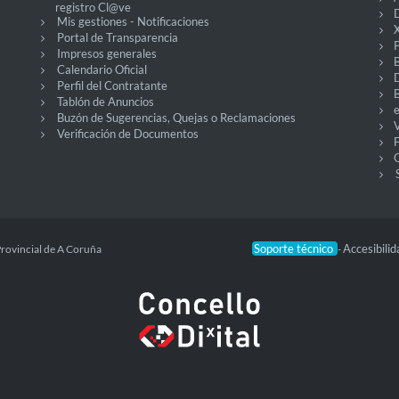
registro Cl@ve
D
Mis gestiones - Notificaciones
X
Portal de Transparencia
P
Impresos generales
Calendario Oficial
Perfil del Contratante
Tablón de Anuncios
Buzón de Sugerencias, Quejas o Reclamaciones
V
Verificación de Documentos
O
Soporte técnico
Accesibili
Provincial de A Coruña
-