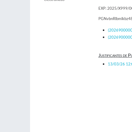
EXP: 2025/X999/
PGNvbnRlbmlkbz4
(20269000000
(20269000000
Justificantes de P
13/03/26 12