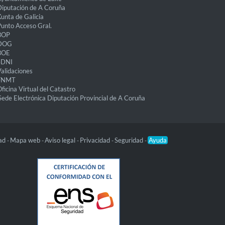
iputación de A Coruña
unta de Galicia
unto Acceso Gral.
BOP
DOG
BOE
eDNI
alidaciones
FNMT
ficina Virtual del Catastro
Sede Electrónica Diputación Provincial de A Coruña
dad
Mapa web
Aviso legal
Privacidad
Seguridad
Ayuda
-
-
-
-
-