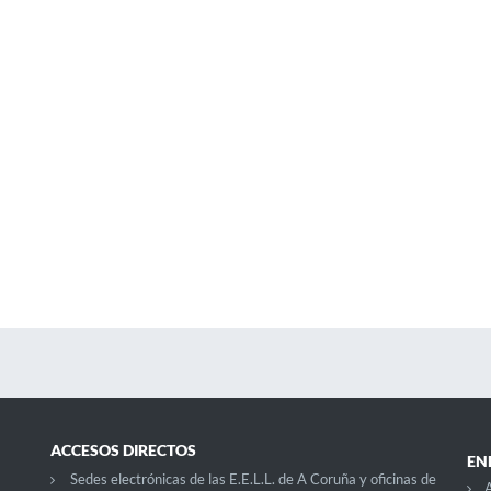
ACCESOS DIRECTOS
EN
Sedes electrónicas de las E.E.L.L. de A Coruña y oficinas de