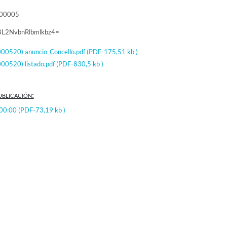
000005
8L2NvbnRlbmlkbz4=
0520) anuncio_Concello.pdf
(PDF-175,51 kb )
0520) listado.pdf
(PDF-830,5 kb )
ublicación:
:00:00
(PDF-73,19 kb )