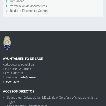
Actualidad
Verificación de documentos
Registro Electrónico Común
AYUNTAMIENTO DE LAXE
Avda. Cesáreo Pondal, 26
15117 Laxe - A Coruña
Tlf. 981 706 903
Información:
sede@laxe.es
Ir a Contacto
ACCESOS DIRECTOS
Sedes electrónicas de las E.E.L.L. de A Coruña y oficinas de registro
Cl@ve
Mis gestiones - Notificaciones