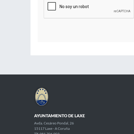
AYUNTAMIENTO DE LAXE
Avda. Cesáreo Pondal, 26
15117 Laxe - A Coruña
Tlf. 981 706 903