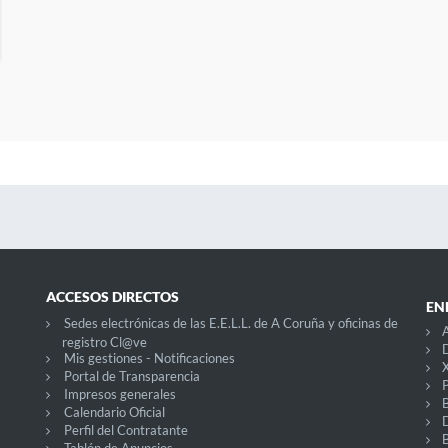
ACCESOS DIRECTOS
EN
Sedes electrónicas de las E.E.L.L. de A Coruña y oficinas de
registro Cl@ve
D
Mis gestiones - Notificaciones
X
Portal de Transparencia
P
Impresos generales
Calendario Oficial
Perfil del Contratante