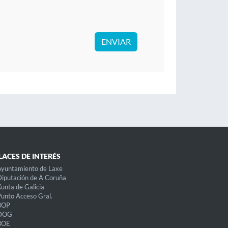
ENVIAR
LACES DE INTERÉS
Ayuntamiento de Laxe
iputación de A Coruña
unta de Galicia
unto Acceso Gral.
BOP
DOG
BOE