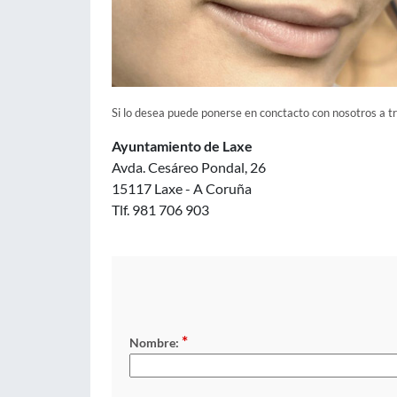
Si lo desea puede ponerse en conctacto con nosotros a t
Ayuntamiento de Laxe
Avda. Cesáreo Pondal, 26
15117 Laxe - A Coruña
Tlf. 981 706 903
*
Nombre: